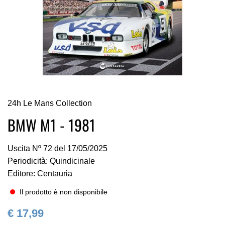
Vai
24h Le Mans Collection
all'inizio
della
BMW M1 - 1981
galleria
di
Uscita Nº 72 del 17/05/2025
immagini
Periodicità: Quindicinale
Editore: Centauria
Il prodotto è non disponibile
€ 17,99