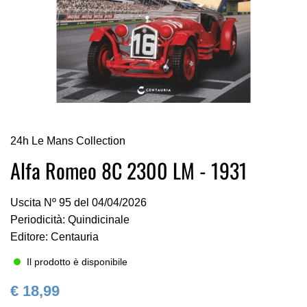
Vai
24h Le Mans Collection
all'inizio
della
Alfa Romeo 8C 2300 LM - 1931
galleria
di
Uscita Nº 95 del 04/04/2026
immagini
Periodicità: Quindicinale
Editore: Centauria
Il prodotto è disponibile
€ 18,99