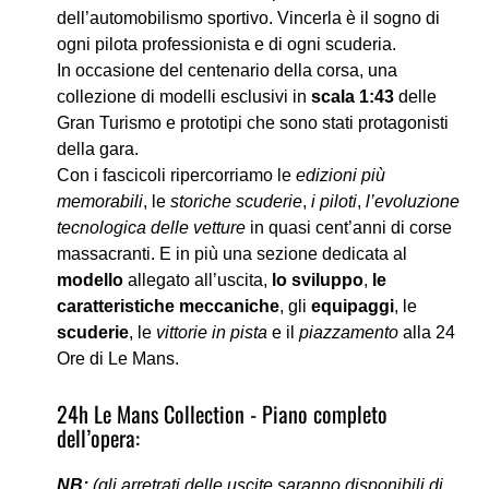
dell’automobilismo sportivo. Vincerla è il sogno di
ogni pilota professionista e di ogni scuderia.
In occasione del centenario della corsa, una
collezione di modelli esclusivi in
scala 1:43
delle
Gran Turismo e prototipi che sono stati protagonisti
della gara.
Con i fascicoli ripercorriamo le
edizioni più
memorabili
, le
storiche scuderie
,
i piloti
,
l’evoluzione
tecnologica delle vetture
in quasi cent’anni di corse
massacranti. E in più una sezione dedicata al
modello
allegato all’uscita,
lo sviluppo
,
le
caratteristiche meccaniche
, gli
equipaggi
, le
scuderie
, le
vittorie in pista
e il
piazzamento
alla 24
Ore di Le Mans.
24h Le Mans Collection - Piano completo
dell’opera:
NB:
(gli arretrati delle uscite saranno disponibili di