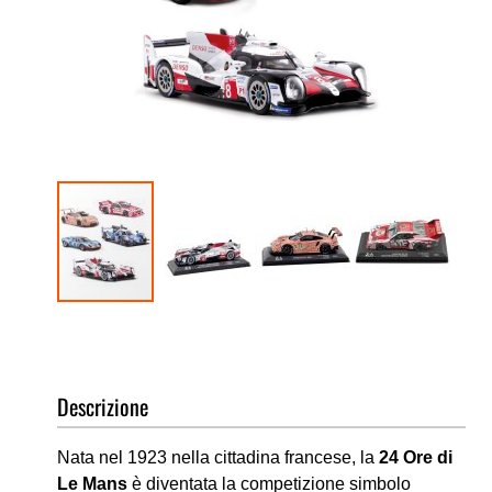
Vai
all'inizio
della
galleria
Descrizione
di
immagini
Nata nel 1923 nella cittadina francese, la
24 Ore di
Le Mans
è diventata la competizione simbolo