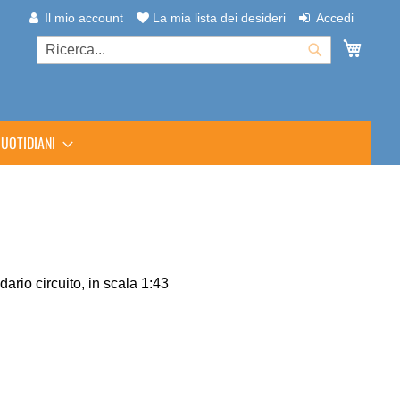
Il mio account
La mia lista dei desideri
Accedi
Carrel
Cerca
Cerca
UOTIDIANI
ario circuito, in scala 1:43