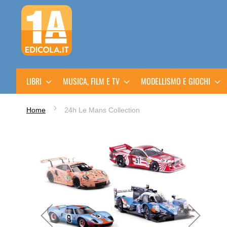
Salta
al
contenuto
LIBRI
MUSICA, FILM E TV
MODELLISMO E GIOCHI
Home
24h Le Mans Collection
Vai
alla
fine
della
galleria
di
immagini