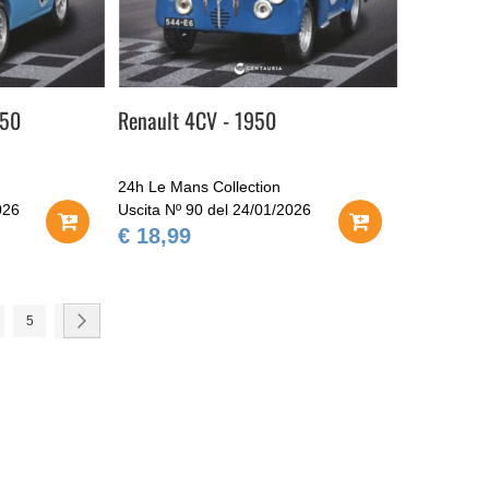
950
Renault 4CV - 1950
24h Le Mans Collection
026
Uscita Nº 90 del 24/01/2026
€ 18,99
ndo la pagina
gina
Pagina
Pagina
Avanti
5