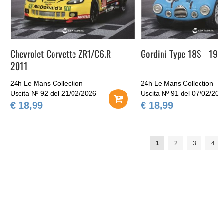
Chevrolet Corvette ZR1/C6.R -
Gordini Type 18S - 1
2011
24h Le Mans Collection
24h Le Mans Collection
Uscita Nº 92 del 21/02/2026
Uscita Nº 91 del 07/02/2
€ 18,99
€ 18,99
Pagina
Attualmente stai legge
Pagina
Pagina
Pa
1
2
3
4