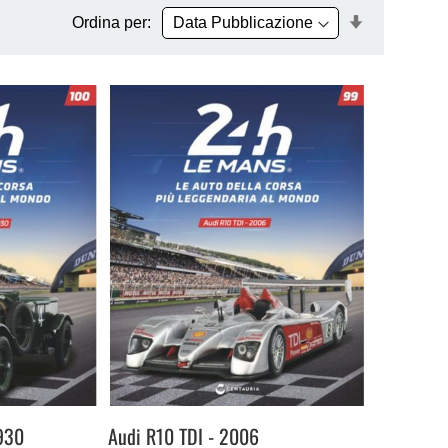
Imposta
Ordina per:
la
direzione
crescente
1930
Audi R10 TDI - 2006