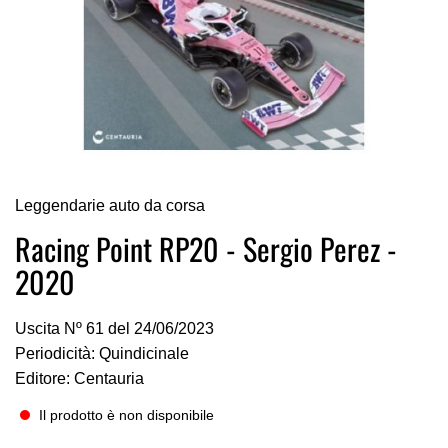
Vai
Leggendarie auto da corsa
all'inizio
della
Racing Point RP20 - Sergio Perez -
galleria
2020
di
immagini
Uscita Nº 61 del 24/06/2023
Periodicità: Quindicinale
Editore: Centauria
Il prodotto è non disponibile