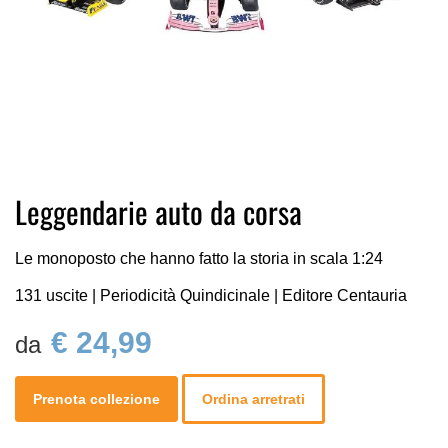
Vai
Leggendarie auto da corsa
all'inizio
della
galleria
Le monoposto che hanno fatto la storia in scala 1:24
di
131 uscite | Periodicità Quindicinale | Editore Centauria
immagini
€ 24,99
Prenota collezione
Ordina arretrati