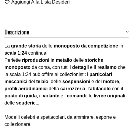
Aggiungi Alla Lista Desideri
Descrizione
La
grande storia
delle
monoposto da competizione
in
scala 1:24
continua!
Perfette
riproduzioni in metallo
delle
storiche
monoposto
da corsa, con tutti i
dettagli
e il
realismo
che
la scala 1:24 può offrire ai collezionisti: i
particolari
meccanici
del
telaio
, delle
sospensioni
e del
motore
, i
profili aerodinamici
della
carrozzeria
, l’
abitacolo
con il
posto di guida
, il
volante
e i
comandi
, le
livree originali
delle
scuderie
...
Modelli celebri e spettacolari, da ammirare, esporre e
collezionare.