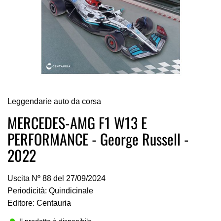
Vai
Leggendarie auto da corsa
all'inizio
della
MERCEDES-AMG F1 W13 E
galleria
PERFORMANCE - George Russell -
di
immagini
2022
Uscita Nº 88 del 27/09/2024
Periodicità: Quindicinale
Editore: Centauria