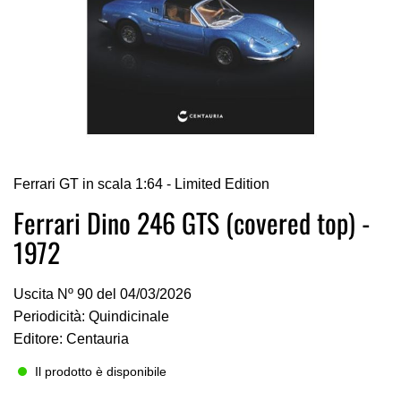
Vai
Ferrari GT in scala 1:64 - Limited Edition
all'inizio
della
Ferrari Dino 246 GTS (covered top) -
galleria
1972
di
immagini
Uscita Nº 90 del 04/03/2026
Periodicità: Quindicinale
Editore: Centauria
Il prodotto è disponibile