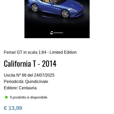
Vai
Ferrari GT in scala 1:64 - Limited Edition
all'inizio
della
California T - 2014
galleria
di
Uscita Nº 66 del 24/07/2025
immagini
Periodicità: Quindicinale
Editore: Centauria
Il prodotto è disponibile
€ 13,99