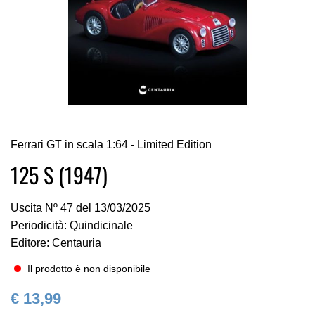
Vai
Ferrari GT in scala 1:64 - Limited Edition
all'inizio
della
125 S (1947)
galleria
di
Uscita Nº 47 del 13/03/2025
immagini
Periodicità: Quindicinale
Editore: Centauria
Il prodotto è non disponibile
€ 13,99