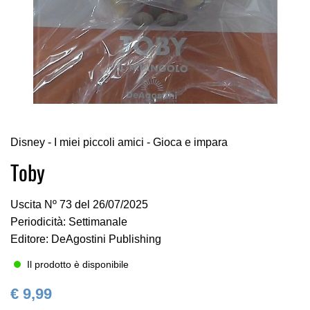
Vai
Disney - I miei piccoli amici - Gioca e impara
all'inizio
della
Toby
galleria
di
Uscita Nº 73 del 26/07/2025
immagini
Periodicità: Settimanale
Editore: DeAgostini Publishing
Il prodotto è disponibile
€ 9,99