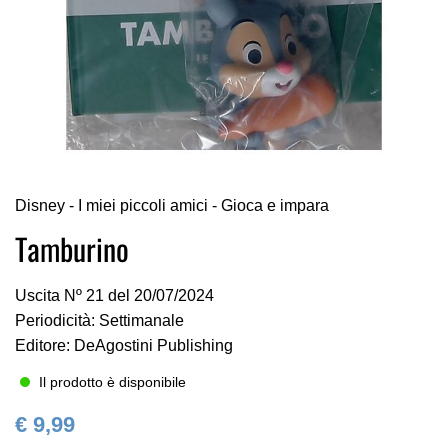
Vai
Disney - I miei piccoli amici - Gioca e impara
all'inizio
della
Tamburino
galleria
di
Uscita Nº 21 del 20/07/2024
immagini
Periodicità: Settimanale
Editore: DeAgostini Publishing
Il prodotto è disponibile
€ 9,99