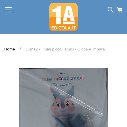
Salta
Cerc
Ca
al
contenuto
Home
Disney - I miei piccoli amici - Gioca e impara
Vai
alla
fine
della
galleria
di
immagini