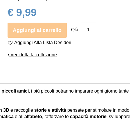
€ 9,99
Aggiungi al carrello
Qtà:
Aggiungi Alla Lista Desideri
Vedi tutta la collezione
 piccoli amici
, i più piccoli potranno imparare ogni giorno tan
in
3D
e raccoglie
storie
e
attività
pensate per stimolare in modo d
matica
e all'
alfabeto
, rafforzare le
capacità motorie
, sviluppare