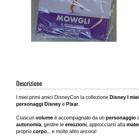
Vai
all'inizio
della
galleria
di
Descrizione
immagini
I miei primi amici DisneyCon la collezione
Disney I miei
personaggi Disney
e
Pixar
.
Ciascun
volume
è accompagnato da un
personaggio
autonomia
, gestire le
emozioni
, approcciarsi alla
mate
proprio
corpo
... e molto altro ancora!