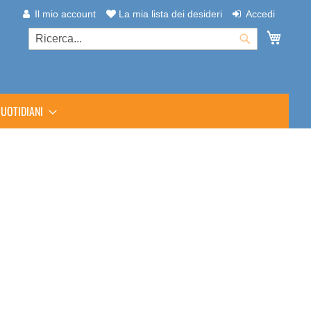
Il mio account
La mia lista dei desideri
Accedi
Carrel
Cerca
Cerca
UOTIDIANI