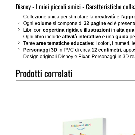
Disney - I miei piccoli amici - Caratteristiche colle
Collezione unica per stimolare la
creatività
e l’
appr
Ogni
volume
si compone di
32 pagine
ed è present
Libri con
copertina rigida
e
illustrazioni
in
alta qual
Ogni libro include
attività interattive
e una
guida
per
Tante
aree tematiche educative
: i colori, i numeri, 
Personaggi 3D
in PVC di circa
12 centimetri
, appo
Design originali Disney e Pixar. Personaggi in 3D re
Prodotti correlati