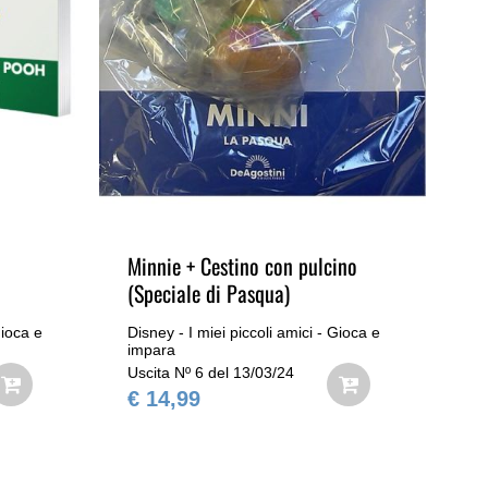
Minnie + Cestino con pulcino
Ba
(Speciale di Pasqua)
Gioca e
Disney - I miei piccoli amici - Gioca e
Dis
impara
im
Uscita Nº 6 del 13/03/24
Usc
€ 14,99
€ 