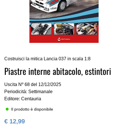
Vai
Costruisci la mitica Lancia 037 in scala 1:8
all'inizio
della
Piastre interne abitacolo, estintori
galleria
di
Uscita Nº 68 del 12/12/2025
immagini
Periodicità: Settimanale
Editore: Centauria
Il prodotto è disponibile
€ 12,99