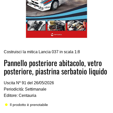
Vai
Costruisci la mitica Lancia 037 in scala 1:8
all'inizio
della
Pannello posteriore abitacolo, vetro
galleria
posteriore, piastrina serbatoio liquido
di
immagini
Uscita Nº 91 del 26/05/2026
Periodicità: Settimanale
Editore: Centauria
Il prodotto è prenotabile