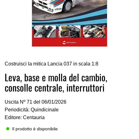
Vai
Costruisci la mitica Lancia 037 in scala 1:8
all'inizio
della
Leva, base e molla del cambio,
galleria
consolle centrale, interruttori
di
immagini
Uscita Nº 71 del 06/01/2026
Periodicità: Quindicinale
Editore: Centauria
Il prodotto è disponibile