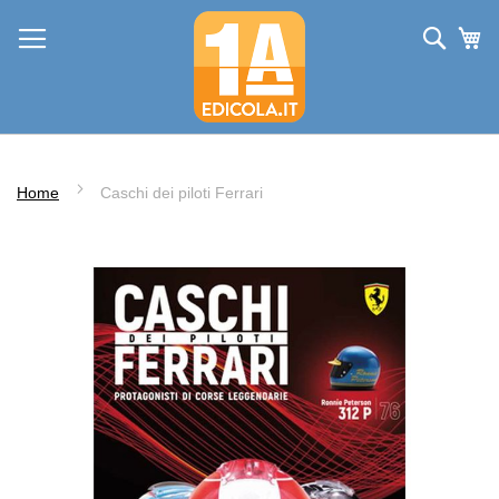
Salta
Cerc
Ca
al
contenuto
Home
Caschi dei piloti Ferrari
Vai
alla
fine
della
galleria
di
immagini