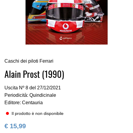
Vai
Caschi dei piloti Ferrari
all'inizio
della
Alain Prost (1990)
galleria
di
Uscita Nº 8 del 27/12/2021
immagini
Periodicità: Quindicinale
Editore: Centauria
Il prodotto è non disponibile
€ 15,99