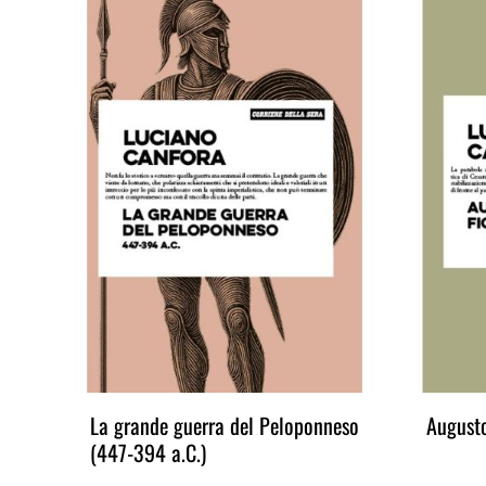
erra del Peloponneso
Augusto figlio di Dio
.)