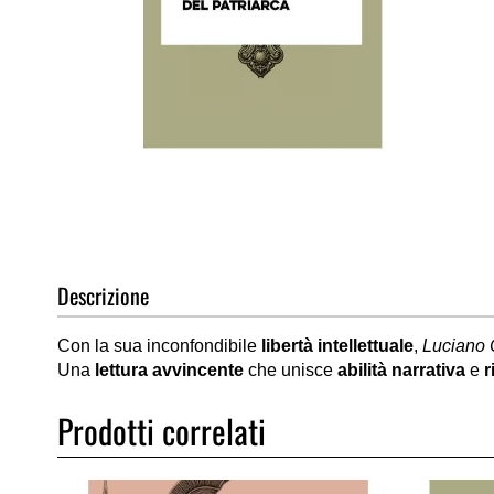
Vai
all'inizio
della
galleria
di
Descrizione
immagini
Con la sua inconfondibile
libertà intellettuale
,
Luciano 
Una
lettura avvincente
che unisce
abilità narrativa
e
r
Prodotti correlati