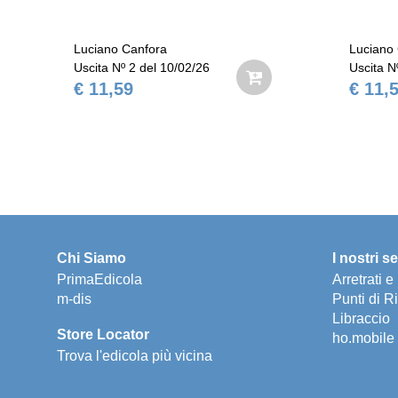
ra
Luciano Canfora
l 10/02/26
Uscita Nº 3 del 17/02/26
€ 11,59
Chi Siamo
I nostri se
PrimaEdicola
Arretrati 
m-dis
Punti di Ri
Libraccio
Store Locator
ho.mobile
Trova l'edicola più vicina