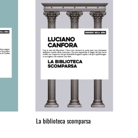
ioteca scomparsa
La meravigliosa storia del 
Artemidoro