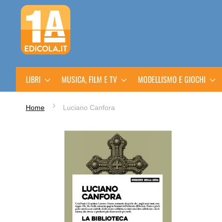
Salta
al
contenuto
LIBRI
MUSICA, FILM E TV
MODELLISMO E GIOCHI
Home
Luciano Canfora
Vai
alla
fine
della
galleria
di
immagini