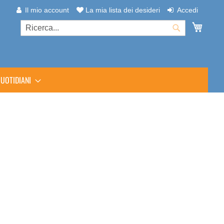
Il mio account
La mia lista dei desideri
Accedi
Carrel
Cerca
Cerca
UOTIDIANI