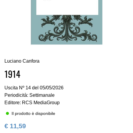
Vai
Luciano Canfora
all'inizio
della
1914
galleria
di
Uscita Nº 14 del 05/05/2026
immagini
Periodicità: Settimanale
Editore: RCS MediaGroup
Il prodotto è disponibile
€ 11,59