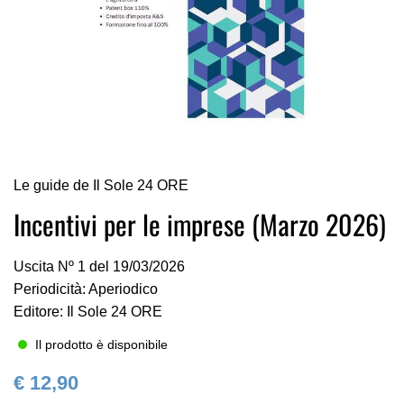
Vai
Le guide de Il Sole 24 ORE
all'inizio
della
Incentivi per le imprese (Marzo 2026)
galleria
di
Uscita Nº 1 del 19/03/2026
immagini
Periodicità: Aperiodico
Editore: Il Sole 24 ORE
Il prodotto è disponibile
€ 12,90