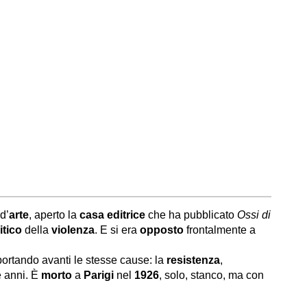
 d’
arte
, aperto la
casa editrice
che ha pubblicato
Ossi di
itico
della
violenza
. E si era
opposto
frontalmente a
portando avanti le stesse cause: la
resistenza
,
e anni. È
morto
a
Parigi
nel
1926
, solo, stanco, ma con