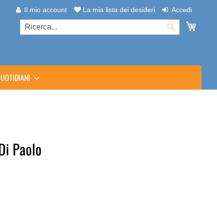
Il mio account
La mia lista dei desideri
Accedi
Carrel
Cerca
Cerca
UOTIDIANI
Di Paolo