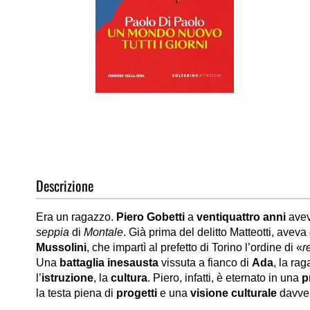
Vai
all'inizio
della
galleria
di
Descrizione
immagini
Era un ragazzo.
Piero Gobetti
a
ventiquattro anni
avev
seppia
di
Montale
. Già prima del delitto Matteotti, aveva
Mussolini
, che impartì al prefetto di Torino l’ordine di «
r
Una
battaglia inesausta
vissuta a fianco di
Ada
, la ra
l’
istruzione
, la
cultura
. Piero, infatti, è eternato in una
p
la testa piena di
progetti
e una
visione culturale
davve