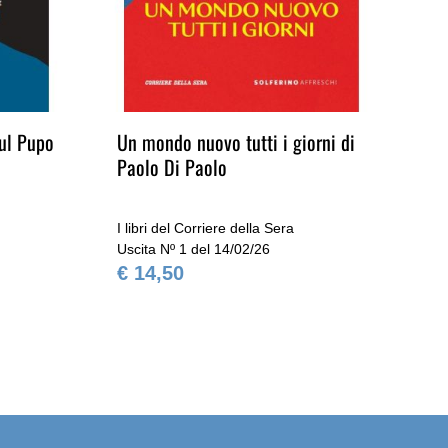
oul Pupo
Un mondo nuovo tutti i giorni di
La
Paolo Di Paolo
So
I libri del Corriere della Sera
I l
Uscita Nº 1 del 14/02/26
Usc
€ 14,50
€ 