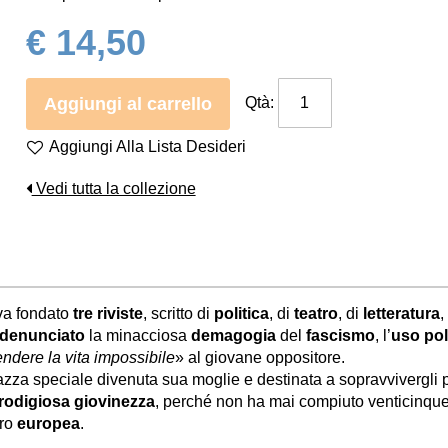
€ 14,50
Aggiungi al carrello
Qtà:
Aggiungi Alla Lista Desideri
Vedi tutta la collezione
a fondato
tre riviste
, scritto di
politica
, di
teatro
, di
letteratura
,
denunciato
la minacciosa
demagogia
del
fascismo
, l’
uso pol
endere la vita impossibile
» al giovane oppositore.
gazza speciale divenuta sua moglie e destinata a sopravvivergli 
rodigiosa giovinezza
, perché non ha mai compiuto venticinqu
ro
europea
.