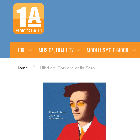
Salta
al
contenuto
LIBRI
MUSICA, FILM E TV
MODELLISMO E GIOCHI
Home
I libri del Corriere della Sera
Vai
alla
fine
della
galleria
di
immagini