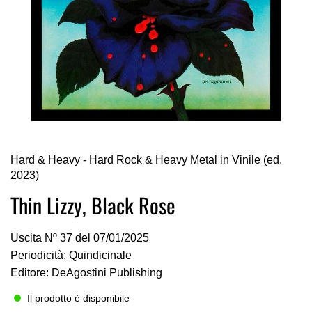
Vai
Hard & Heavy - Hard Rock & Heavy Metal in Vinile (ed.
all'inizio
2023)
della
galleria
Thin Lizzy, Black Rose
di
immagini
Uscita Nº 37 del 07/01/2025
Periodicità: Quindicinale
Editore: DeAgostini Publishing
Il prodotto è disponibile