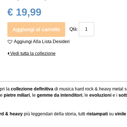
€ 19,99
Aggiungi al carrello
Qtà:
Aggiungi Alla Lista Desideri
Vedi tutta la collezione
pri la
collezione definitiva
di musica hard rock & heavy metal 
 le
pietre miliari
, le
gemme da intenditori
, le
evoluzioni
e i
sot
rd & heavy
più leggendari della storia, tutti
ristampati
su
vinil