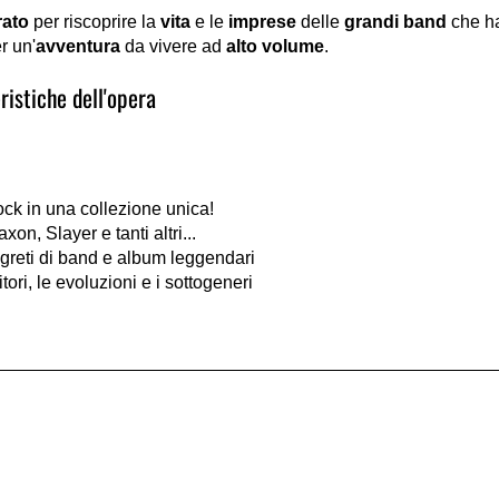
rato
per riscoprire la
vita
e le
imprese
delle
grandi band
che ha
r un'
avventura
da vivere ad
alto volume
.
istiche dell'opera
ock in una collezione unica!
on, Slayer e tanti altri...
egreti di band e album leggendari
tori, le evoluzioni e i sottogeneri