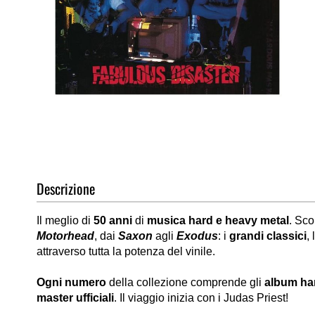
Vai
all'inizio
della
galleria
di
Descrizione
immagini
Il meglio di
50 anni
di
musica hard e heavy metal
. Sco
Motorhead
, dai
Saxon
agli
Exodus
: i
grandi classici
,
attraverso tutta la potenza del vinile.
Ogni numero
della collezione comprende gli
album ha
master ufficiali
. Il viaggio inizia con i Judas Priest!