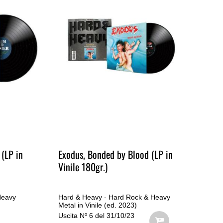
(LP in
Exodus, Bonded by Blood (LP in
Ru
Vinile 180gr.)
Heavy
Hard & Heavy - Hard Rock & Heavy
Ha
Metal in Vinile (ed. 2023)
Met
Uscita Nº 6 del 31/10/23
Usc