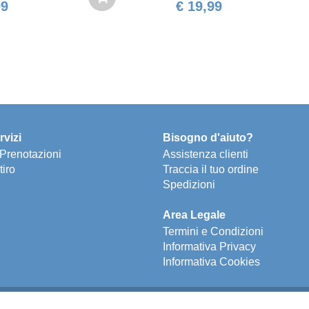
99
€ 19,99
rvizi
Bisogno d'aiuto?
e Prenotazioni
Assistenza clienti
tiro
Traccia il tuo ordine
Spedizioni
Area Legale
Termini e Condizioni
Informativa Privacy
Informativa Cookies
P.IVA 04891770150 - © 2026 m-dis SpA - Tutti i diritti riservati​