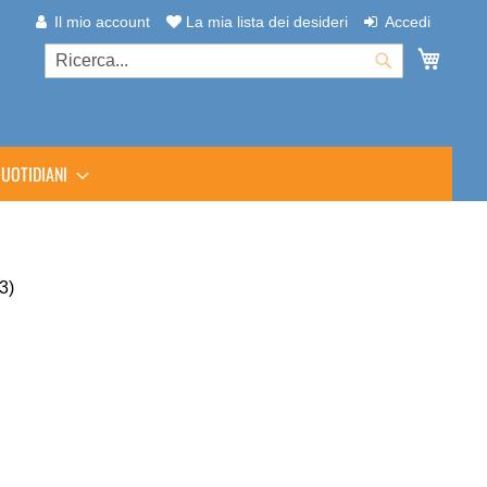
Il mio account
La mia lista dei desideri
Accedi
Carrel
Cerca
Cerca
UOTIDIANI
3)