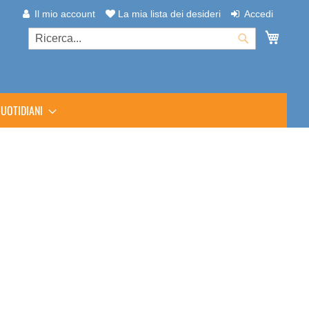
Il mio account
La mia lista dei desideri
Accedi
Carrel
Cerca
Cerca
UOTIDIANI