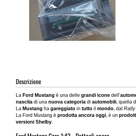
Vai
all'inizio
della
galleria
di
Descrizione
immagini
La
Ford Mustang
è una delle
grandi icone
dell’
automo
nascita
di una
nuova categoria
di
automobili
, quella d
La
Mustang
ha
gareggiato
in
tutto
il
mondo
, dal
Rally
La Ford Mustang è
prodotta ancora oggi
, è un
prodot
versioni Shelby
.
Ford Mustang Cars 1:43 - Dettagli opera