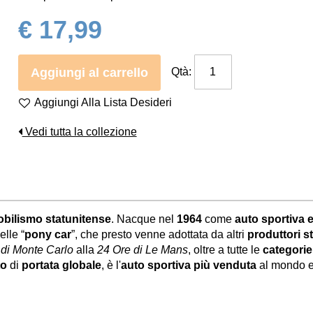
€ 17,99
Aggiungi al carrello
Qtà:
Aggiungi Alla Lista Desideri
Vedi tutta la collezione
bilismo statunitense
. Nacque nel
1964
come
auto sportiva
elle “
pony car
”, che presto venne adottata da altri
produttori s
 di Monte Carlo
alla
24 Ore di Le Mans
, oltre a tutte le
categori
to
di
portata globale
, è l'
auto sportiva più venduta
al mondo e 