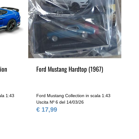
ion
Ford Mustang Hardtop (1967)
Fo
ala 1:43
Ford Mustang Collection in scala 1:43
For
Uscita Nº 6 del 14/03/26
Usc
€ 17,99
€ 