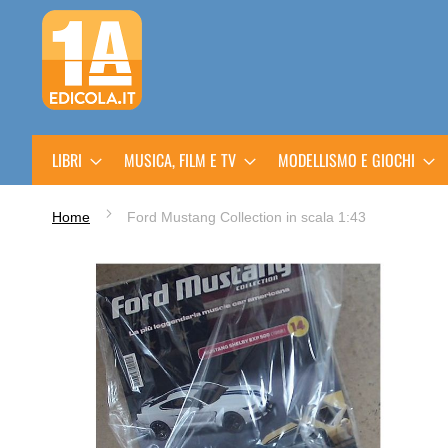
Salta
al
contenuto
LIBRI
MUSICA, FILM E TV
MODELLISMO E GIOCHI
Home
Ford Mustang Collection in scala 1:43
Vai
alla
fine
della
galleria
di
immagini