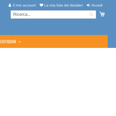
Il mio account
La mia lista dei desideri
Accedi
Carrel
Cerca
Cerca
UOTIDIANI