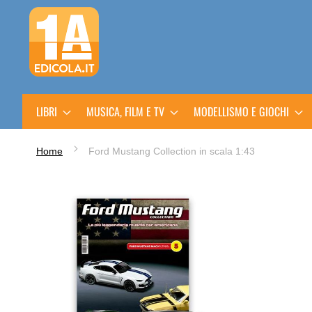
Salta
al
contenuto
LIBRI
MUSICA, FILM E TV
MODELLISMO E GIOCHI
Home
Ford Mustang Collection in scala 1:43
Vai
alla
fine
della
galleria
di
immagini