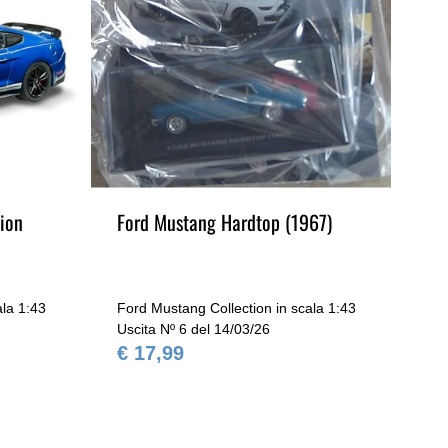
ion
Ford Mustang Hardtop (1967)
Fo
ala 1:43
Ford Mustang Collection in scala 1:43
For
Uscita Nº 6 del 14/03/26
Usc
€ 17,99
€ 