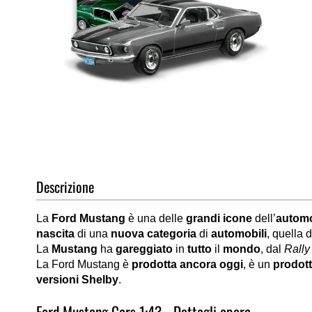
Vai
all'inizio
della
galleria
di
Descrizione
immagini
La
Ford Mustang
è una delle
grandi icone
dell’
automo
nascita
di una
nuova categoria
di
automobili
, quella d
La
Mustang
ha
gareggiato
in
tutto
il
mondo
, dal
Rally
La Ford Mustang è
prodotta ancora oggi
, è un
prodot
versioni Shelby
.
Ford Mustang Cars 1:43 - Dettagli opera