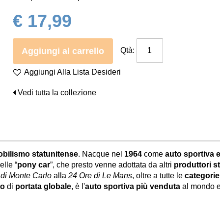
€ 17,99
Aggiungi al carrello
Qtà:
Aggiungi Alla Lista Desideri
Vedi tutta la collezione
bilismo statunitense
. Nacque nel
1964
come
auto sportiva
elle “
pony car
”, che presto venne adottata da altri
produttori s
 di Monte Carlo
alla
24 Ore di Le Mans
, oltre a tutte le
categori
to
di
portata globale
, è l'
auto sportiva più venduta
al mondo e 