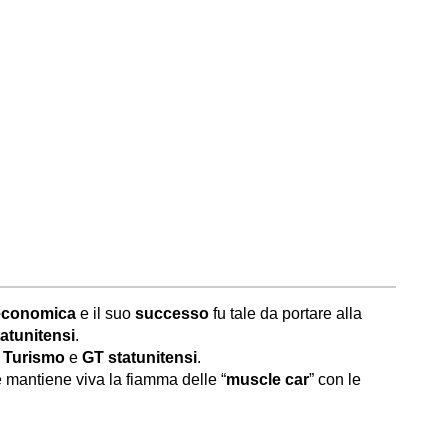
 economica
e il suo
successo
fu tale da portare alla
tatunitensi
.
e Turismo
e
GT statunitensi
.
mantiene viva la fiamma delle “
muscle car
” con le