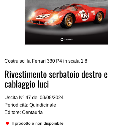
Vai
Costruisci la Ferrari 330 P4 in scala 1:8
all'inizio
della
Rivestimento serbatoio destro e
galleria
cablaggio luci
di
immagini
Uscita Nº 47 del 03/08/2024
Periodicità: Quindicinale
Editore: Centauria
Il prodotto è non disponibile