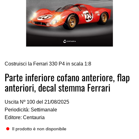
Vai
Costruisci la Ferrari 330 P4 in scala 1:8
all'inizio
della
Parte inferiore cofano anteriore, flap
galleria
anteriori, decal stemma Ferrari
di
immagini
Uscita Nº 100 del 21/08/2025
Periodicità: Settimanale
Editore: Centauria
Il prodotto è non disponibile