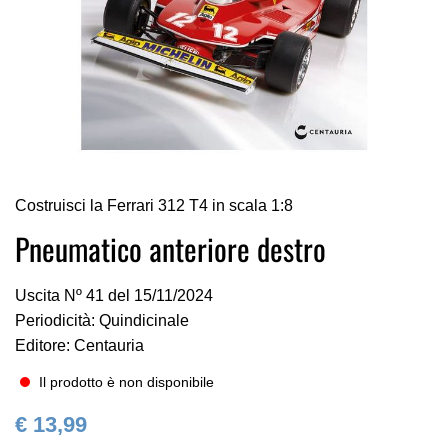
Vai
Costruisci la Ferrari 312 T4 in scala 1:8
all'inizio
della
Pneumatico anteriore destro
galleria
di
Uscita Nº 41 del 15/11/2024
immagini
Periodicità: Quindicinale
Editore: Centauria
Il prodotto è non disponibile
€ 13,99