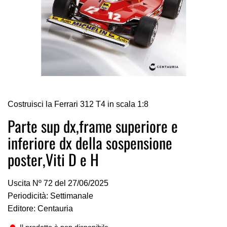
Vai
Costruisci la Ferrari 312 T4 in scala 1:8
all'inizio
della
Parte sup dx,frame superiore e
galleria
inferiore dx della sospensione
di
immagini
poster,Viti D e H
Uscita Nº 72 del 27/06/2025
Periodicità: Settimanale
Editore: Centauria