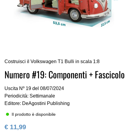
Vai
Costruisci il Volkswagen T1 Bulli in scala 1:8
all'inizio
della
Numero #19: Componenti + Fascicolo
galleria
di
Uscita Nº 19 del 08/07/2024
immagini
Periodicità: Settimanale
Editore: DeAgostini Publishing
Il prodotto è disponibile
€ 11,99