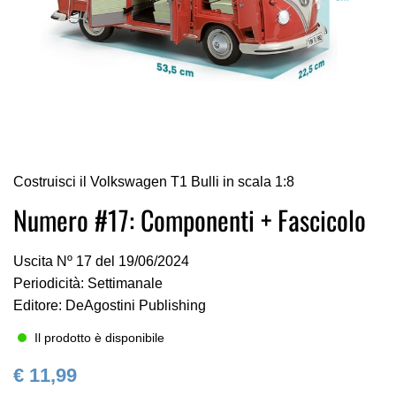
Vai
Costruisci il Volkswagen T1 Bulli in scala 1:8
all'inizio
della
Numero #17: Componenti + Fascicolo
galleria
di
Uscita Nº 17 del 19/06/2024
immagini
Periodicità: Settimanale
Editore: DeAgostini Publishing
Il prodotto è disponibile
€ 11,99