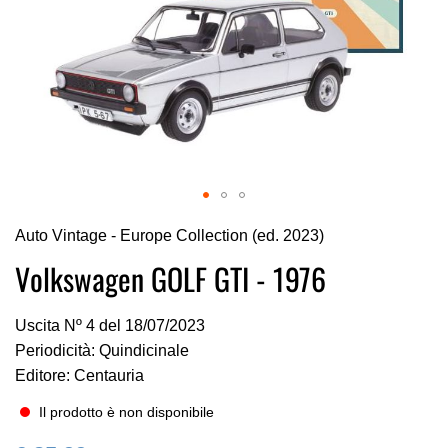
Vai
Auto Vintage - Europe Collection (ed. 2023)
all'inizio
della
Volkswagen GOLF GTI - 1976
galleria
di
Uscita Nº 4 del 18/07/2023
immagini
Periodicità: Quindicinale
Editore: Centauria
Il prodotto è non disponibile