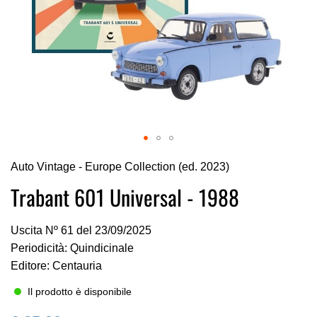
Vai
Auto Vintage - Europe Collection (ed. 2023)
all'inizio
della
Trabant 601 Universal - 1988
galleria
di
Uscita Nº 61 del 23/09/2025
immagini
Periodicità: Quindicinale
Editore: Centauria
Il prodotto è disponibile