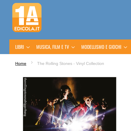
Salta
al
contenuto
LIBRI
MUSICA, FILM E TV
MODELLISMO E GIOCHI
Home
The Rolling Stones - Vinyl Collection
Vai
alla
fine
della
galleria
di
immagini