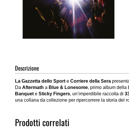
Vai
all'inizio
della
Descrizione
galleria
di
La Gazzetta dello Sport
e
Corriere della Sera
presenta
immagini
Da
Aftermath
a
Blue & Lonesome
, primo album della
Banquet
e
Sticky Fingers
, un’imperdibile raccolta di
33
una collana da collezione per ripercorrere la storia del r
Prodotti correlati