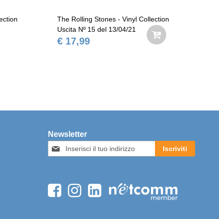
ection
The Rolling Stones - Vinyl Collection
The
Uscita Nº 15 del 13/04/21
Usc
€ 17,99
€ 
Newsletter
Iscriviti
Iscriviti
alla
nostra
Newsletter: