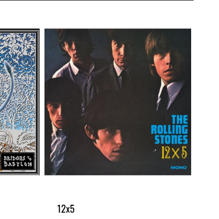
12x5
Em