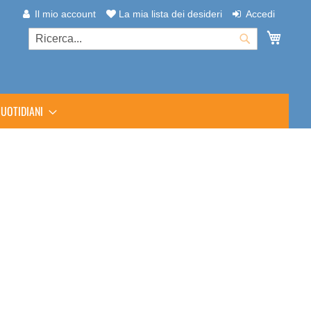
Il mio account
La mia lista dei desideri
Accedi
Carrel
Cerca
Cerca
UOTIDIANI