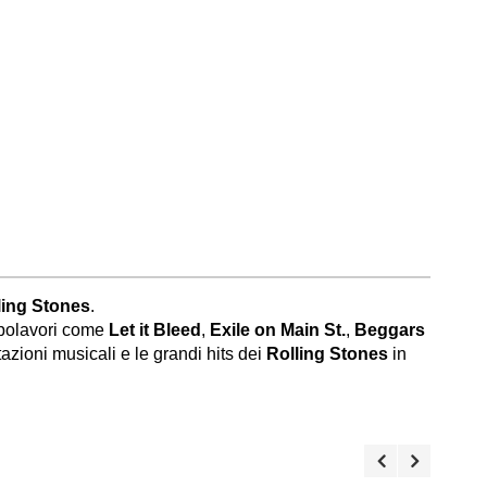
lling Stones
.
apolavori come
Let it Bleed
,
Exile on Main St.
,
Beggars
tazioni musicali e le grandi hits dei
Rolling Stones
in