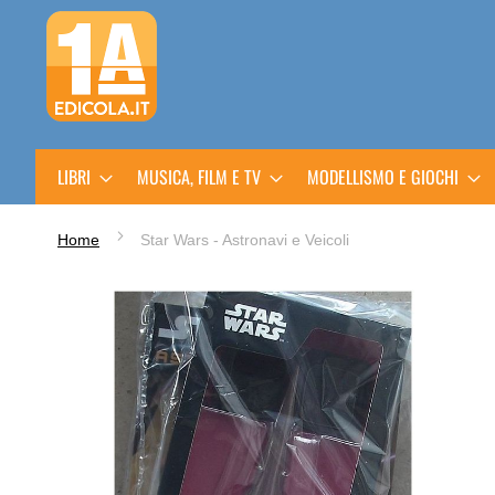
Salta
al
contenuto
LIBRI
MUSICA, FILM E TV
MODELLISMO E GIOCHI
Home
Star Wars - Astronavi e Veicoli
Vai
alla
fine
della
galleria
di
immagini