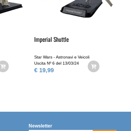
Imperial Shuttle
De
Star Wars - Astronavi e Veicoli
Sta
Uscita Nº 6 del 13/03/24
Usc
€ 19,99
€ 
Newsletter