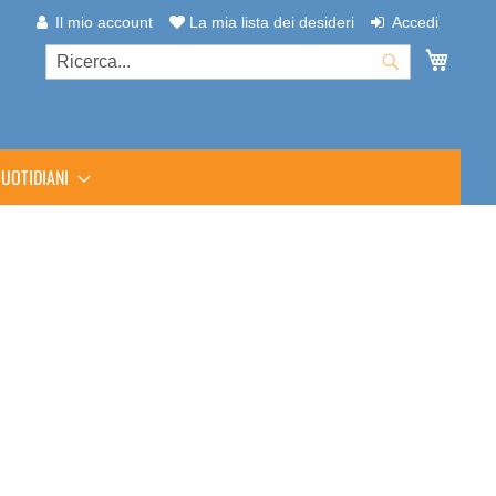
Il mio account
La mia lista dei desideri
Accedi
Carrel
Cerca
Cerca
UOTIDIANI