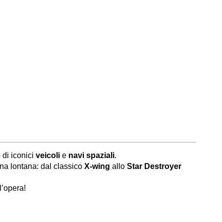
o di iconici
veicoli
e
navi spaziali
.
tana lontana: dal classico
X-wing
allo
Star Destroyer
’opera!