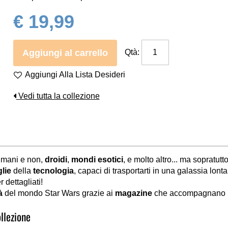
€ 19,99
Aggiungi al carrello
Qtà:
Aggiungi Alla Lista Desideri
Vedi tutta la collezione
mani e non,
droidi
,
mondi esotici
, e molto altro... ma sopratutt
lie
della
tecnologia
, capaci di trasportarti in una galassia lon
r dettagliati!
à
del mondo Star Wars grazie ai
magazine
che accompagnano l
llezione