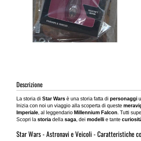
Vai
all'inizio
della
galleria
di
Descrizione
immagini
La storia di
Star Wars
è una storia fatta di
personaggi
u
Inizia con noi un viaggio alla scoperta di queste
meravig
Imperiale
, al leggendario
Millennium Falcon
. Tutti supe
Scopri la
storia
della
saga
, dei
modelli
e tante
curiosit
Star Wars - Astronavi e Veicoli - Caratteristiche co