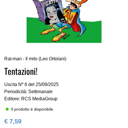
Vai
Rat-man - Il mito (Leo Ortolani)
all'inizio
della
Tentazioni!
galleria
di
Uscita Nº 6 del 25/09/2025
immagini
Periodicità: Settimanale
Editore: RCS MediaGroup
Il prodotto è disponibile
€ 7,59