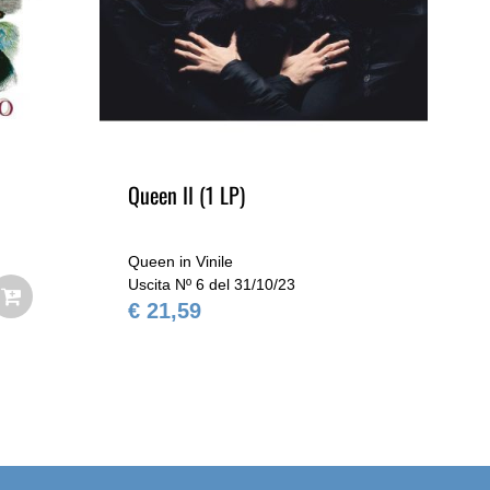
Queen II (1 LP)
Ma
Queen in Vinile
Que
Uscita Nº 6 del 31/10/23
Usc
€ 21,59
€ 