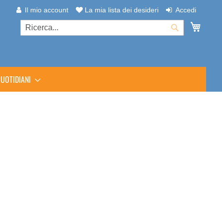
Il mio account
La mia lista dei desideri
Accedi
Carrel
Cerca
Cerca
UOTIDIANI