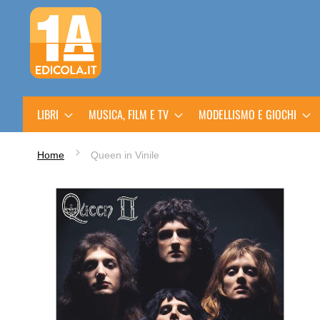
Salta
al
contenuto
LIBRI
MUSICA, FILM E TV
MODELLISMO E GIOCHI
Home
Queen in Vinile
Vai
alla
fine
della
galleria
di
immagini