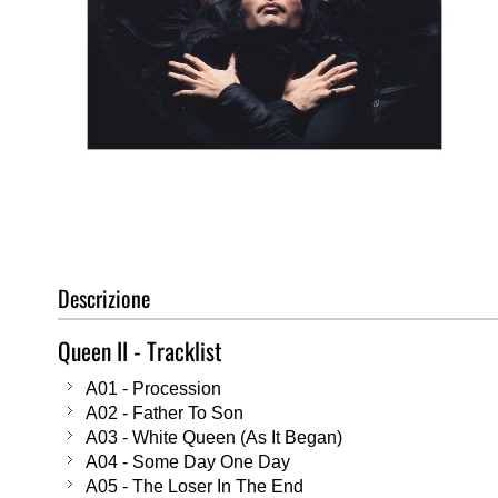
Vai
all'inizio
della
galleria
di
Descrizione
immagini
Queen II - Tracklist
A01 - Procession
A02 - Father To Son
A03 - White Queen (As It Began)
A04 - Some Day One Day
A05 - The Loser In The End