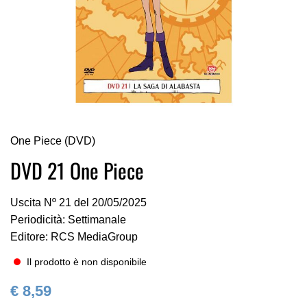
Vai
One Piece (DVD)
all'inizio
della
DVD 21 One Piece
galleria
di
Uscita Nº 21 del 20/05/2025
immagini
Periodicità: Settimanale
Editore: RCS MediaGroup
Il prodotto è non disponibile
€ 8,59