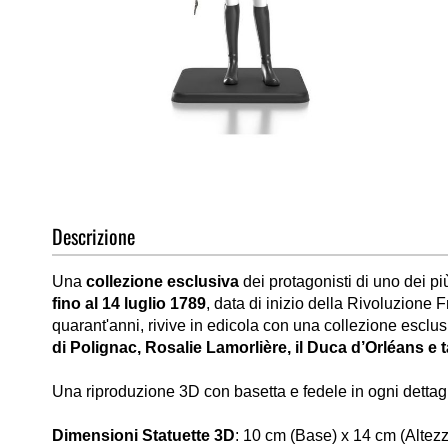
Vai
all'inizio
della
Descrizione
galleria
di
Una
collezione esclusiva
dei protagonisti di uno dei p
immagini
fino al 14 luglio 1789
, data di inizio della Rivoluzione
quarant'anni, rivive in edicola con una collezione esclus
di Polignac, Rosalie Lamorlière, il Duca d’Orléans e t
Una riproduzione 3D con basetta e fedele in ogni dettagl
Dimensioni Statuette 3D
: 10 cm (Base) x 14 cm (Altezz