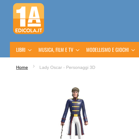
Salta
al
contenuto
LIBRI
MUSICA, FILM E TV
MODELLISMO E GIOCHI
Home
Lady Oscar - Personaggi 3D
Vai
alla
fine
della
galleria
di
immagini