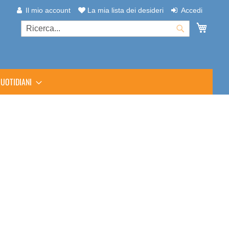
Il mio account
La mia lista dei desideri
Accedi
Carrel
Cerca
Cerca
UOTIDIANI