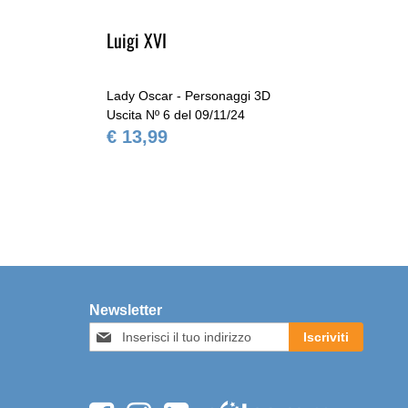
Luigi XVI
Al
Lady Oscar - Personaggi 3D
Lad
Uscita Nº 6 del 09/11/24
Usc
€ 13,99
€ 
Newsletter
Iscriviti
Iscriviti
alla
nostra
Newsletter: