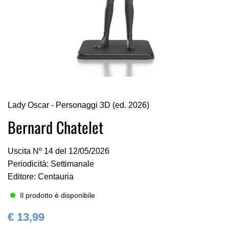
Vai
Lady Oscar - Personaggi 3D (ed. 2026)
all'inizio
della
Bernard Chatelet
galleria
di
Uscita Nº 14 del 12/05/2026
immagini
Periodicità: Settimanale
Editore: Centauria
Il prodotto è disponibile
€ 13,99