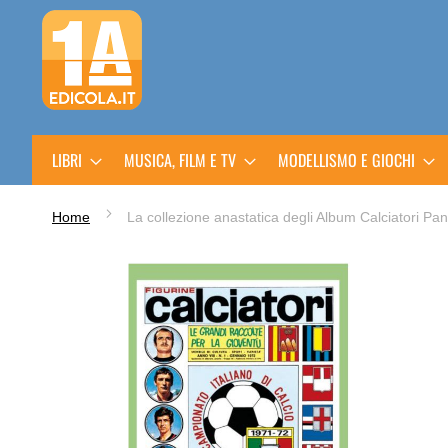
Salta
al
contenuto
LIBRI
MUSICA, FILM E TV
MODELLISMO E GIOCHI
Home
La collezione anastatica degli Album Calciatori Pan
Vai
alla
fine
della
galleria
di
immagini