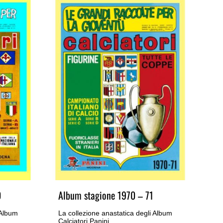
0
Album stagione 1970 – 71
Al
 Album
La collezione anastatica degli Album
La 
Calciatori Panini
Cal