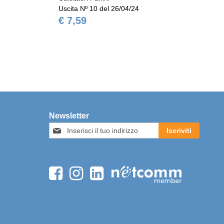
Uscita Nº 10 del 26/04/24
Usc
€ 7,59
€ 
Newsletter
Iscriviti
Iscriviti
alla
nostra
Newsletter: