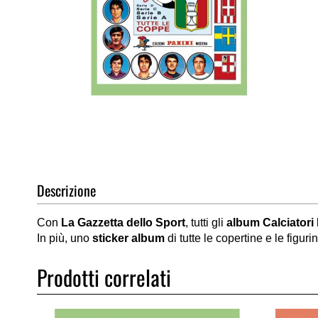
Vai
all'inizio
della
galleria
di
Descrizione
immagini
Con
La Gazzetta dello Sport
, tutti gli
album Calciatori
In più, uno
sticker album
di tutte le copertine e le figur
Prodotti correlati