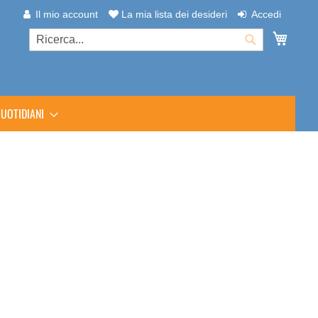
Il mio account
La mia lista dei desideri
Accedi
Carrel
Cerca
Cerca
UOTIDIANI