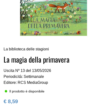
Vai
La biblioteca delle stagioni
all'inizio
della
La magia della primavera
galleria
di
Uscita Nº 13 del 13/05/2026
immagini
Periodicità: Settimanale
Editore: RCS MediaGroup
Il prodotto è disponibile
€ 8,59