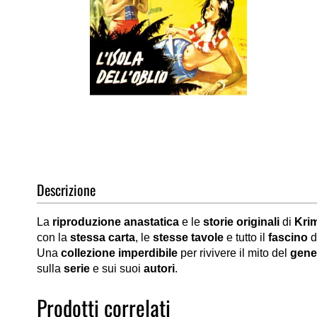
Vai
all'inizio
della
galleria
di
Descrizione
immagini
La
riproduzione anastatica
e le
storie originali
di
Krim
con la
stessa carta
, le
stesse tavole
e tutto il
fascino
d
Una
collezione imperdibile
per rivivere il mito del
gener
sulla
serie
e sui suoi
autori
.
Prodotti correlati