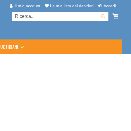
Il mio account
La mia lista dei desideri
Accedi
Carrel
Cerca
Cerca
UOTIDIANI