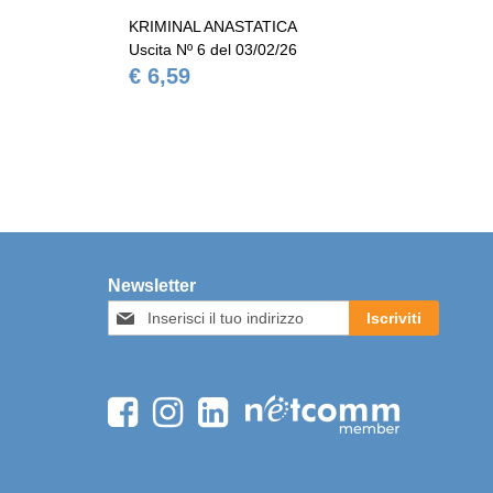
KRIMINAL ANASTATICA
KR
Uscita Nº 6 del 03/02/26
Usc
€ 6,59
€ 
Newsletter
Iscriviti
Iscriviti
alla
nostra
Newsletter: