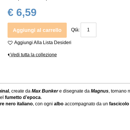
€ 6,59
Aggiungi al carrello
Qtà:
Aggiungi Alla Lista Desideri
Vedi tutta la collezione
inal
, create da
Max Bunker
e disegnate da
Magnus
, tornano 
el
fumetto d’epoca
.
e nero italiano
, con ogni
albo
accompagnato da un
fascicolo