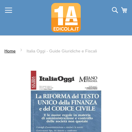
Salta
Cerc
Ca
al
contenuto
Home
Italia Oggi - Guide Giuridiche e Fiscali
Vai
alla
fine
della
galleria
di
immagini