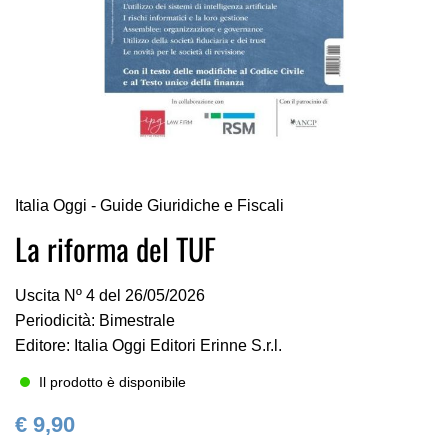
Vai
Italia Oggi - Guide Giuridiche e Fiscali
all'inizio
della
La riforma del TUF
galleria
di
Uscita Nº 4 del 26/05/2026
immagini
Periodicità: Bimestrale
Editore: Italia Oggi Editori Erinne S.r.l.
Il prodotto è disponibile
€ 9,90