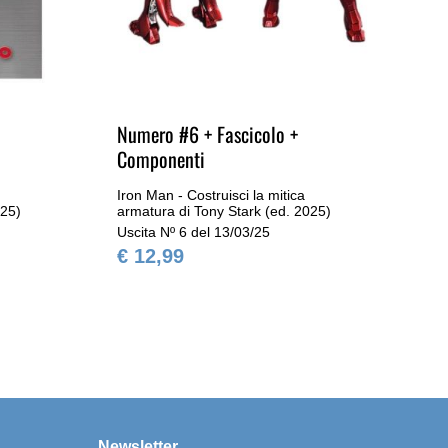
Numero #6 + Fascicolo +
Nu
Componenti
Co
Iron Man - Costruisci la mitica
Iro
025)
armatura di Tony Stark (ed. 2025)
arm
Uscita Nº 6 del 13/03/25
Usc
€ 12,99
€ 
Newsletter