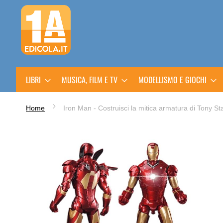
Salta
al
contenuto
LIBRI
MUSICA, FILM E TV
MODELLISMO E GIOCHI
Home
Iron Man - Costruisci la mitica armatura di Tony St
Vai
alla
fine
della
galleria
di
immagini