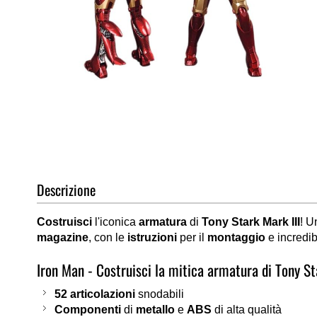
Vai
all'inizio
della
galleria
di
Descrizione
immagini
Costruisci
l'iconica
armatura
di
Tony Stark Mark III
! 
magazine
, con le
istruzioni
per il
montaggio
e incredib
Iron Man - Costruisci la mitica armatura di Tony St
52 articolazioni
snodabili
Componenti
di
metallo
e
ABS
di alta qualità