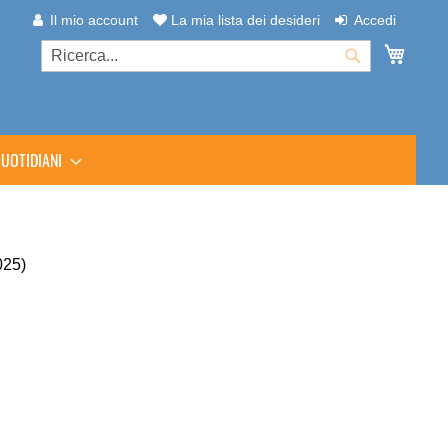
Il mio account
La mia lista dei desideri
Accedi
Carrel
Cerca
Cerca
UOTIDIANI
025)