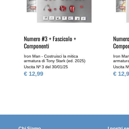
Numero #3 + Fascicolo +
Numero
Componenti
Compon
Iron Man - Costruisci la mitica
Iron Man 
armatura di Tony Stark (ed. 2025)
armatura
Uscita Nº 3 del 30/01/25
Uscita N
€ 12,99
€ 12,
Chi Siamo
I nostri se