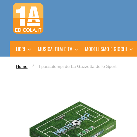
Salta
al
contenuto
LIBRI
MUSICA, FILM E TV
MODELLISMO E GIOCHI
Home
I passatempi de La Gazzetta dello Sport
Vai
alla
fine
della
galleria
di
immagini