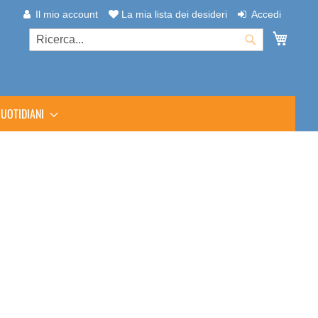
Il mio account
La mia lista dei desideri
Accedi
Carrel
Cerca
Cerca
UOTIDIANI