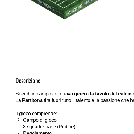
Vai
all'inizio
della
galleria
di
Descrizione
immagini
Scendi in campo col nuovo
gioco da tavolo
del
calcio
e
La
Partitona
tira fuori tutto il talento e la passione che h
Il gioco comprende:
Campo di gioco
8 squadre base (Pedine)
Regolamento