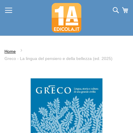
Salta
Cerc
Ca
al
contenuto
Home
Greco - La lingua del pensiero e della bellezza (ed. 2025)
Vai
alla
fine
della
galleria
di
immagini