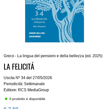
Vai
Greco - La lingua del pensiero e della bellezza (ed. 2025)
all'inizio
della
LA FELICITÁ
galleria
di
Uscita Nº 34 del 27/05/2026
immagini
Periodicità: Settimanale
Editore: RCS MediaGroup
Il prodotto è disponibile