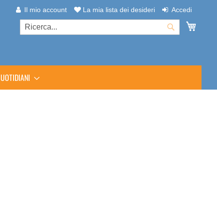
Il mio account
La mia lista dei desideri
Accedi
Carrel
Cerca
Cerca
UOTIDIANI