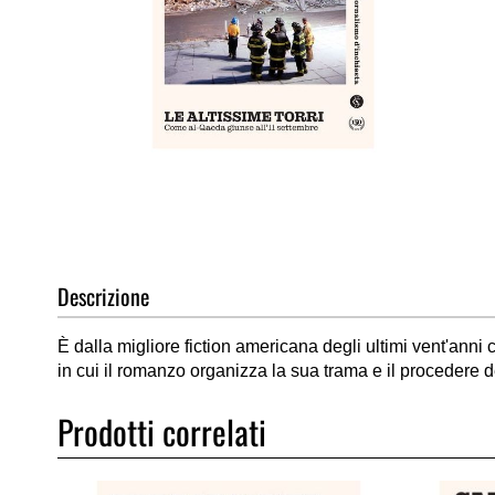
Vai
all'inizio
della
galleria
di
Descrizione
immagini
È dalla migliore fiction americana degli ultimi vent'anni
in cui il romanzo organizza la sua trama e il procedere d
Prodotti correlati