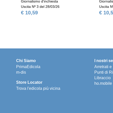
Giornalismo d'inchiesta
Giornali
Uscita Nº 3 del 28/03/26
Uscita N
€ 10,59
€ 10,
Chi Siamo
I nostri se
PrimaEdicola
Arretrati 
m-dis
Punti di Ri
Libraccio
Store Locator
ho.mobile
Trova l'edicola più vicina