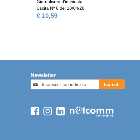
Giornalismo d'inchiesta
Gio
Uscita Nº 6 del 18/04/26
Usc
€ 10,59
€ 
Newsletter
Iscriviti
Iscriviti
alla
nostra
Newsletter: