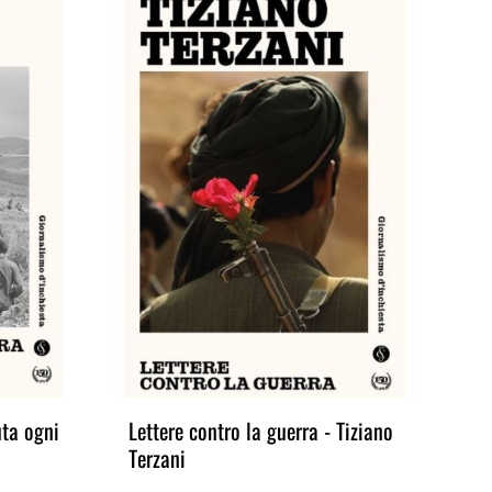
uta ogni
Lettere contro la guerra - Tiziano
L’
Terzani
Sc