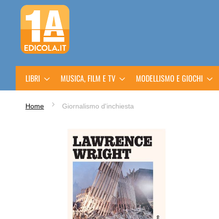
Salta
al
contenuto
LIBRI
MUSICA, FILM E TV
MODELLISMO E GIOCHI
Home
Giornalismo d'inchiesta
Vai
alla
fine
della
galleria
di
immagini