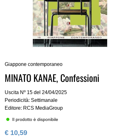
Vai
Giappone contemporaneo
all'inizio
della
MINATO KANAE, Confessioni
galleria
di
Uscita Nº 15 del 24/04/2025
immagini
Periodicità: Settimanale
Editore: RCS MediaGroup
Il prodotto è disponibile
€ 10,59