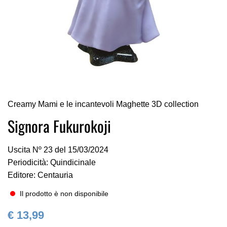
Vai
Creamy Mami e le incantevoli Maghette 3D collection
all'inizio
della
Signora Fukurokoji
galleria
di
Uscita Nº 23 del 15/03/2024
immagini
Periodicità: Quindicinale
Editore: Centauria
Il prodotto è non disponibile
€ 13,99